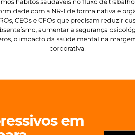
mos hábitos saudáveis no fluxo de trabalh
ormidade com a NR-1 de forma nativa e orgâ
ROs, CEOs e CFOs que precisam reduzir cu
absenteísmo, aumentar a segurança psicológi
os, o impacto da saúde mental na margem
corporativa.
ressivos em
para