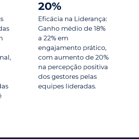
20%
is
Eficácia na Liderança:
das
Ganho médio de 18%
m
a 22% em
engajamento prático,
nal,
com aumento de 20%
na percepção positiva
dos gestores pelas
das
equipes lideradas.
é