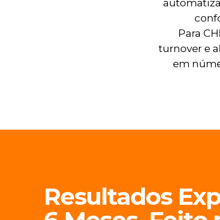
automatiza
conf
Para CH
turnover e 
em númer
Resultados Exp
6 Meses, Feito 