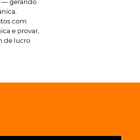
o — gerando
nica.
stos com
ca e provar,
 de lucro