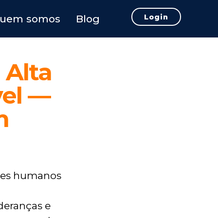
Login
uem somos
Blog
 Alta
el —
m
ores humanos
deranças e