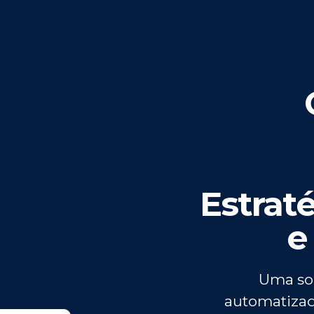
Estrat
e
Uma sol
automatizad