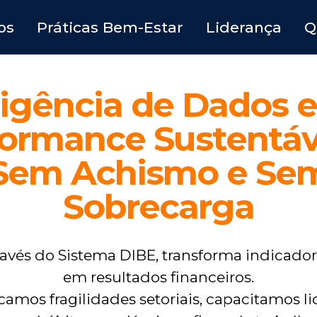
os
Práticas Bem-Estar
Liderança
Q
ligência de Dados e
formance Sustentáv
Sem Achismo e Se
Sobrecarga
través do Sistema DIBE, transforma indicad
em resultados financeiros.
camos fragilidades setoriais, capacitamos li