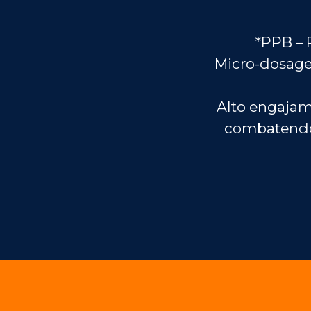
*PPB – 
Micro-dosage
Alto engaja
combatendo 