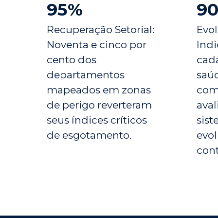
95%
9
Recuperação Setorial:
Evo
Noventa e cinco por
Ind
cento dos
cada
departamentos
saú
mapeados em zonas
com
de perigo reverteram
aval
seus índices críticos
sis
de esgotamento.
evol
cont