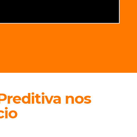
Preditiva nos
cio