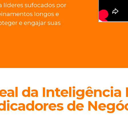
a líderes sufocados por
einamentos longos e
oteger e engajar suas
al da Inteligência 
dicadores de Negó