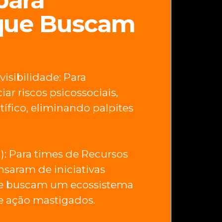
que Buscam
sibilidade: Para
r riscos psicossociais,
ífico, eliminando palpites
): Para times de Recursos
aram de iniciativas
 e buscam um ecossistema
e ação mastigados.