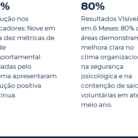
0%
80%
lução nos
Resultados Visíve
icadores: Nove em
em 6 Meses: 80% 
 dez métricas de
áreas demonstra
de
melhora clara no
portamental
clima organizacio
iadas pelo
na segurança
tema apresentaram
psicológica e na
ução positiva
contenção de saí
ínua.
voluntárias em at
meio ano.